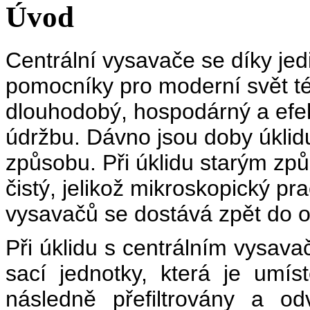
Úvod
Centrální vysavače se díky je
pomocníky pro moderní svět té
dlouhodobý, hospodárný a efek
údržbu. Dávno jsou doby úklid
způsobu. Při úklidu starým z
čistý, jelikož mikroskopický pr
vysavačů se dostává zpět do o
Při úklidu s centrálním vysava
sací jednotky, která je umí
následně přefiltrovány a o