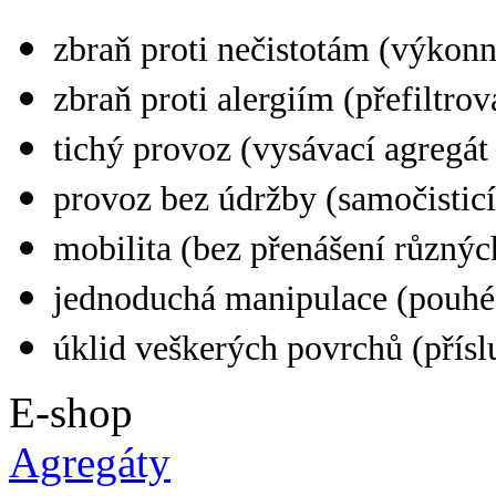
zbraň proti nečistotám (výkonn
zbraň proti alergiím (přefiltr
tichý provoz (vysávací agregá
provoz bez údržby (samočisticí 
mobilita (bez přenášení různýc
jednoduchá manipulace (pouhé 
úklid veškerých povrchů (přísl
E-shop
Agregáty